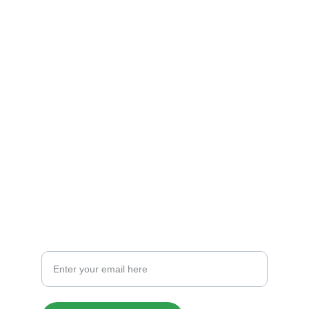
Galeria
Explore nuestras casas
CREDIT
info@casasoklahoma.com
701-441-1388
CONTACT
Your Email Address